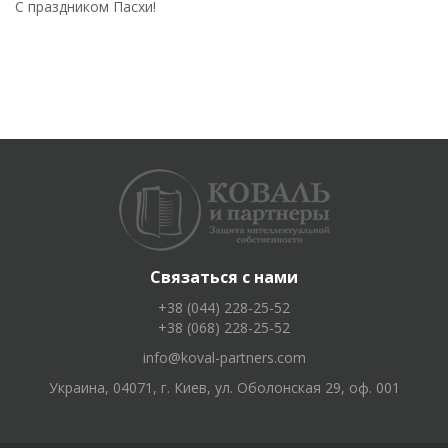
С праздником Пасхи!
Связаться с нами
+38 (044) 228-25-52
+38 (068) 228-25-52
info@koval-partners.com
Украина, 04071, г. Киев, ул. Оболонская 29, оф. 001